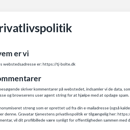
rivatlivspolitik
em er vi
s webstedsadresse er: https://tj-bolte.dk
ommentarer
besøgende skriver kommentarer på webstedet, indsamler vi de data, so
sse og browserens user agent string for at hjælpe med at opdage spam.
nonymiseret streng som er oprettet ud fra din e-mailadresse (også kaldet
er denne. Gravatar tjenestens privatlivspolitik er tilgængelig her: https
entar, vil dit profilbillede være synligt for offentligheden sammen med