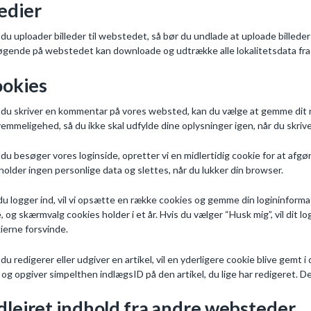
edier
 du uploader billeder til webstedet, så bør du undlade at uploade billede
gende på webstedet kan downloade og udtrække alle lokalitetsdata fra 
okies
 du skriver en kommentar på vores websted, kan du vælge at gemme dit na
emmeligehed, så du ikke skal udfylde dine oplysninger igen, når du skrive
 du besøger vores loginside, opretter vi en midlertidig cookie for at af
holder ingen personlige data og slettes, når du lukker din browser.
du logger ind, vil vi opsætte en række cookies og gemme din logininformat
, og skærmvalg cookies holder i et år. Hvis du vælger “Husk mig”, vil dit log
ierne forsvinde.
 du redigerer eller udgiver en artikel, vil en yderligere cookie blive gemt
 og opgiver simpelthen indlægsID på den artikel, du lige har redigeret. D
dlejret indhold fra andre websteder