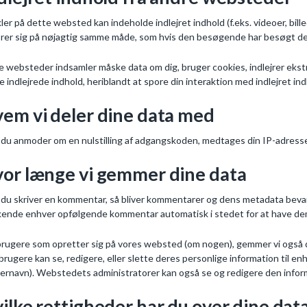
kler på dette websted kan indeholde indlejret indhold (f.eks. videoer, bille
rer sig på nøjagtig samme måde, som hvis den besøgende har besøgt d
e websteder indsamler måske data om dig, bruger cookies, indlejrer ekst
e indlejrede indhold, heriblandt at spore din interaktion med indlejret i
em vi deler dine data med
 du anmoder om en nulstilling af adgangskoden, medtages din IP-adresse 
or længe vi gemmer dine data
 du skriver en kommentar, så bliver kommentarer og dens metadata bevar
ende enhver opfølgende kommentar automatisk i stedet for at have de
brugere som opretter sig på vores websted (om nogen), gemmer vi også de
 brugere kan se, redigere, eller slette deres personlige information til 
ernavn). Webstedets administratorer kan også se og redigere den infor
ilke rettigheder har du over dine dat