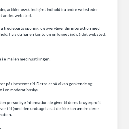
der, artikler osv.). Indlejret indhold fra andre websteder
et andet websted.
ra tredjeparts sporing, og overvåger din interaktion med
ndhold, hvis du har en konto og en logget ind på det websted.
i e-mailen med nustillingen.
et på ubestemt tid. Dette er så vi kan genkende og
m i en moderationskø.
n personlige information de giver til deres brugerprofil.
enhver tid (med den undtagelse at de ikke kan ændre deres
mation.
a