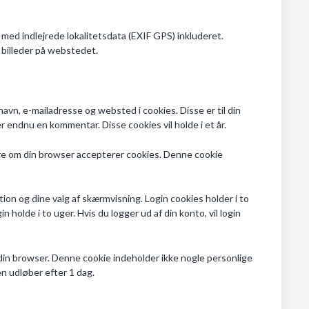
r med indlejrede lokalitetsdata (EXIF GPS) inkluderet.
billeder på webstedet.
vn, e-mailadresse og websted i cookies. Disse er til din
r endnu en kommentar. Disse cookies vil holde i et år.
gøre om din browser accepterer cookies. Denne cookie
ion og dine valg af skærmvisning. Login cookies holder i to
in holde i to uger. Hvis du logger ud af din konto, vil login
 i din browser. Denne cookie indeholder ikke nogle personlige
en udløber efter 1 dag.