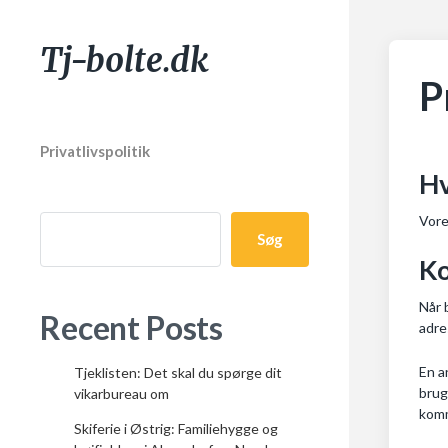
Tj-bolte.dk
P
Privatlivspolitik
Hv
Vore
Søg
K
Når 
Recent Posts
adre
En a
Tjeklisten: Det skal du spørge dit
brug
vikarbureau om
komm
Skiferie i Østrig: Familiehygge og