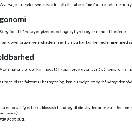
Overvej materialer som rustfrit stål eller aluminium for et moderne udtryk
rgonomi
Sørg for at håndtaget giver et behageligt greb og er nemt at betjene
Tænk over brugervenligheden, især hvis du har familiemedlemmer med s
oldbarhed
Vælg materialer der kan modstå hyppig brug uden at gå på kompromis m
at tage disse faktorer i betragtning, kan du vælge et dørhåndtag der både
 du er på udkig efter et klassisk håndtag til din skydedør er Søe-Jensen
igtig godt bud.