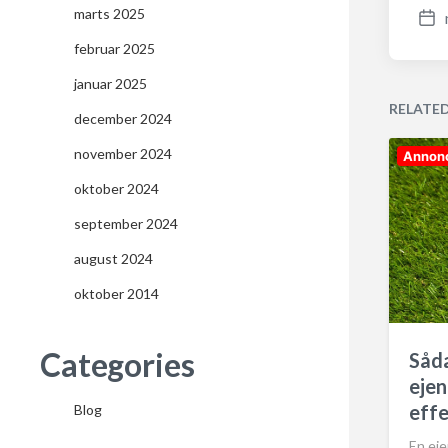
marts 2025
P
februar 2025
o
s
januar 2025
t
RELATE
december 2024
d
a
november 2024
Annon
t
oktober 2024
e
september 2024
august 2024
oktober 2014
Categories
Såda
eje
effe
Blog
En eje