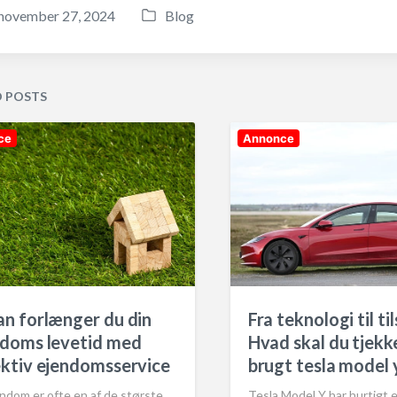
november 27, 2024
Blog
P
o
s
t
D POSTS
e
d
ce
Annonce
i
n
n forlænger du din
Fra teknologi til ti
ndoms levetid med
Hvad skal du tjekke
ktiv ejendomsservice
brugt tesla model 
ndom er ofte en af de største
Tesla Model Y har hurtigt 