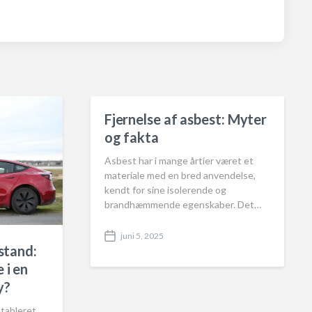
Fjernelse af asbest: Myter
og fakta
Asbest har i mange årtier været et
materiale med en bred anvendelse,
kendt for sine isolerende og
brandhæmmende egenskaber. Det…
juni 5, 2025
P
lstand:
o
 i en
s
t
y?
d
a
etableret