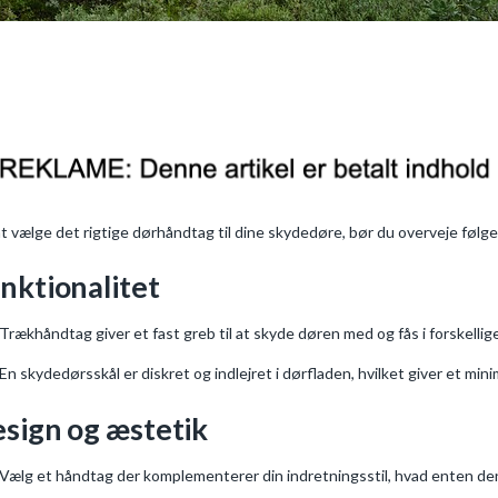
at vælge det rigtige dørhåndtag til dine skydedøre, bør du overveje følg
nktionalitet
Trækhåndtag giver et fast greb til at skyde døren med og fås i forskellig
En skydedørsskål er diskret og indlejret i dørfladen, hvilket giver et minim
sign og æstetik
Vælg et håndtag der komplementerer din indretningsstil, hvad enten den 