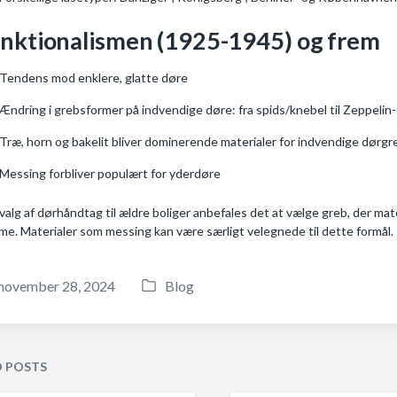
nktionalismen (1925-1945) og frem
Tendens mod enklere, glatte døre
Ændring i grebsformer på indvendige døre: fra spids/knebel til Zeppelin
Træ, horn og bakelit bliver dominerende materialer for indvendige dørgr
Messing forbliver populært for yderdøre
valg af dørhåndtag til ældre boliger anbefales det at vælge greb, der mat
me. Materialer som messing kan være særligt velegnede til dette formål.
november 28, 2024
Blog
P
o
s
t
D POSTS
e