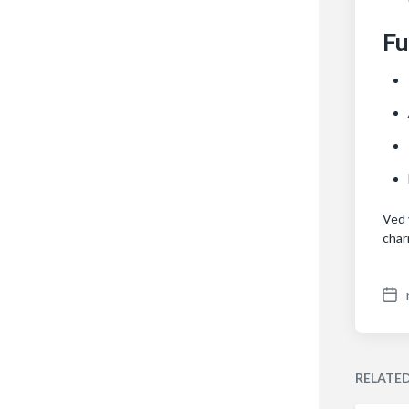
Fu
Ved 
char
P
o
s
t
RELATE
d