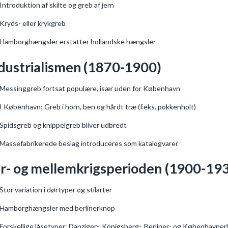
Introduktion af skilte og greb af jern
Kryds- eller krykgreb
Hamborghængsler erstatter hollandske hængsler
dustrialismen (1870-1900)
Messinggreb fortsat populære, især uden for København
I København: Greb i horn, ben og hårdt træ (f.eks. pokkenholt)
Spidsgreb og knippelgreb bliver udbredt
Massefabrikerede beslag introduceres som katalogvarer
r- og mellemkrigsperioden (1900-19
Stor variation i dørtyper og stilarter
Hamborghængsler med berlinerknop
Forskellige låsetyper: Danziger-, Königsberg-, Berliner- og Københavner