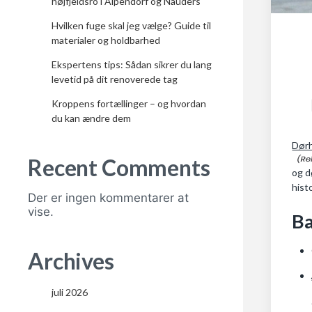
højfjeldsro i Alpendorf og Nauders
Hvilken fuge skal jeg vælge? Guide til
materialer og holdbarhed
Ekspertens tips: Sådan sikrer du lang
levetid på dit renoverede tag
Kroppens fortællinger – og hvordan
du kan ændre dem
Dør
Recent Comments
og d
hist
Der er ingen kommentarer at
vise.
Ba
Archives
juli 2026