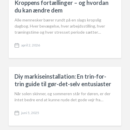
Kroppens fortællinger – og hvordan
du kan ændre dem
Alle mennesker bærer rundt på en slags kropslig
dagbog. Hver bevægelse, hver arbejdsstilling, hver
træningstime og hver stresset periode sætter…
april 2, 2026
P
o
s
t
d
a
Diy markiseinstallation: En trin-for-
t
trin guide til gør-det-selv entusiaster
e
Når solen skinner, og sommeren står for døren, er der
intet bedre end at kunne nyde det gode vejr fra…
juni 5, 2025
P
o
s