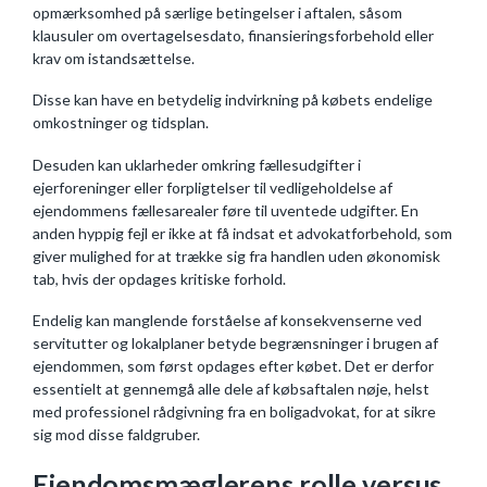
opmærksomhed på særlige betingelser i aftalen, såsom
klausuler om overtagelsesdato, finansieringsforbehold eller
krav om istandsættelse.
Disse kan have en betydelig indvirkning på købets endelige
omkostninger og tidsplan.
Desuden kan uklarheder omkring fællesudgifter i
ejerforeninger eller forpligtelser til vedligeholdelse af
ejendommens fællesarealer føre til uventede udgifter. En
anden hyppig fejl er ikke at få indsat et advokatforbehold, som
giver mulighed for at trække sig fra handlen uden økonomisk
tab, hvis der opdages kritiske forhold.
Endelig kan manglende forståelse af konsekvenserne ved
servitutter og lokalplaner betyde begrænsninger i brugen af
ejendommen, som først opdages efter købet. Det er derfor
essentielt at gennemgå alle dele af købsaftalen nøje, helst
med professionel rådgivning fra en boligadvokat, for at sikre
sig mod disse faldgruber.
Ejendomsmæglerens rolle versus