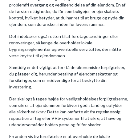
problemfri overgang og vedligeholdelse af din ejendom. En af
de første rettigheder, du får som boligejer, er ejerskabets
kontrol, hvilket betyder, at du har ret til at bruge og nyde din
ejendom, som du ønsker, inden for lovens rammer.
Det indebærer også retten til at foretage ændringer eller
renoveringer, så længe de overholder lokale
bygningsreglementer og eventuelle servitutter, der måtte
være knyttet til ejendommen.
Samtidig er det vigtigt at forstå de økonomiske forpligtelser,
du påtager dig, herunder betaling af ejendomsskatter og
forsikringer, som er nødvendige for at beskytte din
investering.
Der skal også tages højde for vedligeholdelsesforpligtelserne,
som sikrer, at ejendommen forbliver i god stand og opfylder
alle sikkerhedskrav. Dette kan omfatte alt fra regelmæssig
reparation af tag eller VVS-systemer til at sikre, at have og
udendørsområder holdes pæne og fri for skader.
En anden vigtig forpligtelse er at overholde de lokale