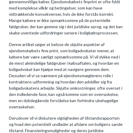
gennemsnitlige køber. Ejendomskøbets finprint er ofte fyldt
med komplekse vilkår og betingelser, som kan have
vidtrækkende konsekvenser, hvis de ikke forstås korrekt.
Mange købere er ikke opmærksomme på de potentielle
faldgruber, der kan gemme sig i det juridiske sprog, og det kan
skabe uventede udfordringer senere i boligkøbsprocessen.
Denne artikel søger at belyse de skjulte aspekter af
ejendomskøbets fine print, som boligadvokater mener, at
købere bør være særligt opmærksomme på. Vi vil dykke ned i
de mest almindelige faldgruber i købsaftalen, og hvordan en
boligadvokat kan hjælpe med at navigere gennem dem.
Desuden vil vi se nærmere på ejendomsmæglerens rolle i
kontraktens udformning og hvordan den adskiller sig fra
boligadvokatens arbejde. Skjulte omkostninger, ofte overset i
den indledende fase, kan også komme som en overraskelse,
men en dybdegående forståelse kan forhindre ubehagelige
overraskelser.
Derudover vil vi diskutere vigtigheden af tilstandsrapporten
og hvad den potentielt undlader at afsløre om boligens sande
tilstand. Finansieringsmuligheder og deres juridiske