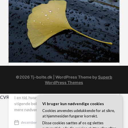
t
e
Fra tag til tønde: Optimering af
©2026 Tj-bolte.dk
| WordPress Theme by
Superb
regnvandsopsamling via rensede
WordPress Themes
tagrender
CVR 37 40 77 39
I en tid, hvor klimaforandringer og vandmangel er
stigende bekymringer, bliver bæredygtige løsninger
Vi bruger kun nødvendige cookies
mere nødvendige end nogensinde før. En af…
Cookies anvendes udelukkende for at sikre,
at hjemmesiden fungerer korrekt.
december 9, 2024
Disse cookies sættes af os og slettes
P