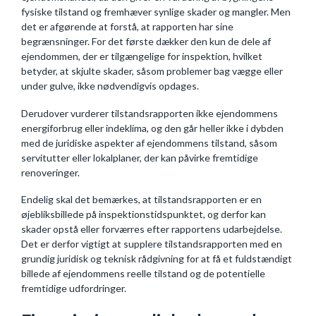
fysiske tilstand og fremhæver synlige skader og mangler. Men
det er afgørende at forstå, at rapporten har sine
begrænsninger. For det første dækker den kun de dele af
ejendommen, der er tilgængelige for inspektion, hvilket
betyder, at skjulte skader, såsom problemer bag vægge eller
under gulve, ikke nødvendigvis opdages.
Derudover vurderer tilstandsrapporten ikke ejendommens
energiforbrug eller indeklima, og den går heller ikke i dybden
med de juridiske aspekter af ejendommens tilstand, såsom
servitutter eller lokalplaner, der kan påvirke fremtidige
renoveringer.
Endelig skal det bemærkes, at tilstandsrapporten er en
øjebliksbillede på inspektionstidspunktet, og derfor kan
skader opstå eller forværres efter rapportens udarbejdelse.
Det er derfor vigtigt at supplere tilstandsrapporten med en
grundig juridisk og teknisk rådgivning for at få et fuldstændigt
billede af ejendommens reelle tilstand og de potentielle
fremtidige udfordringer.