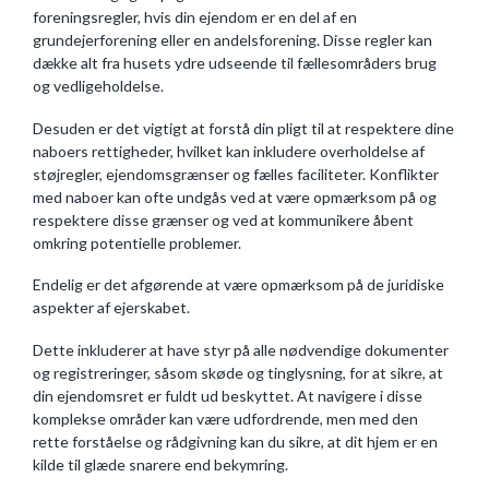
foreningsregler, hvis din ejendom er en del af en
grundejerforening eller en andelsforening. Disse regler kan
dække alt fra husets ydre udseende til fællesområders brug
og vedligeholdelse.
Desuden er det vigtigt at forstå din pligt til at respektere dine
naboers rettigheder, hvilket kan inkludere overholdelse af
støjregler, ejendomsgrænser og fælles faciliteter. Konflikter
med naboer kan ofte undgås ved at være opmærksom på og
respektere disse grænser og ved at kommunikere åbent
omkring potentielle problemer.
Endelig er det afgørende at være opmærksom på de juridiske
aspekter af ejerskabet.
Dette inkluderer at have styr på alle nødvendige dokumenter
og registreringer, såsom skøde og tinglysning, for at sikre, at
din ejendomsret er fuldt ud beskyttet. At navigere i disse
komplekse områder kan være udfordrende, men med den
rette forståelse og rådgivning kan du sikre, at dit hjem er en
kilde til glæde snarere end bekymring.