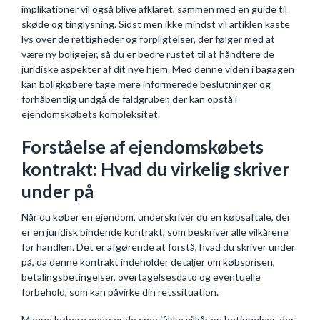
implikationer vil også blive afklaret, sammen med en guide til
skøde og tinglysning. Sidst men ikke mindst vil artiklen kaste
lys over de rettigheder og forpligtelser, der følger med at
være ny boligejer, så du er bedre rustet til at håndtere de
juridiske aspekter af dit nye hjem. Med denne viden i bagagen
kan boligkøbere tage mere informerede beslutninger og
forhåbentlig undgå de faldgruber, der kan opstå i
ejendomskøbets kompleksitet.
Forståelse af ejendomskøbets
kontrakt: Hvad du virkelig skriver
under på
Når du køber en ejendom, underskriver du en købsaftale, der
er en juridisk bindende kontrakt, som beskriver alle vilkårene
for handlen. Det er afgørende at forstå, hvad du skriver under
på, da denne kontrakt indeholder detaljer om købsprisen,
betalingsbetingelser, overtagelsesdato og eventuelle
forbehold, som kan påvirke din retssituation.
Mange købere overser de specifikke vilkår og betingelser, der