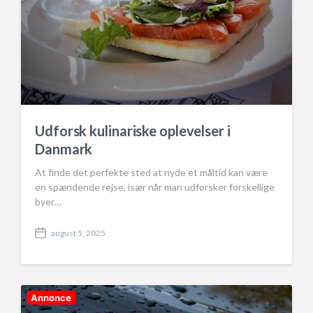
Udforsk kulinariske oplevelser i
Danmark
At finde det perfekte sted at nyde et måltid kan være
en spændende rejse, især når man udforsker forskellige
byer…
august 5, 2025
P
o
s
t
d
Annonce
a