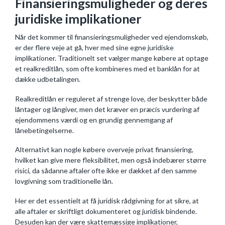
Finansieringsmuligheder og deres
juridiske implikationer
Når det kommer til finansieringsmuligheder ved ejendomskøb,
er der flere veje at gå, hver med sine egne juridiske
implikationer. Traditionelt set vælger mange købere at optage
et realkreditlån, som ofte kombineres med et banklån for at
dække udbetalingen.
Realkreditlån er reguleret af strenge love, der beskytter både
låntager og långiver, men det kræver en præcis vurdering af
ejendommens værdi og en grundig gennemgang af
lånebetingelserne.
Alternativt kan nogle købere overveje privat finansiering,
hvilket kan give mere fleksibilitet, men også indebærer større
risici, da sådanne aftaler ofte ikke er dækket af den samme
lovgivning som traditionelle lån.
Her er det essentielt at få juridisk rådgivning for at sikre, at
alle aftaler er skriftligt dokumenteret og juridisk bindende.
Desuden kan der være skattemæssige implikationer,