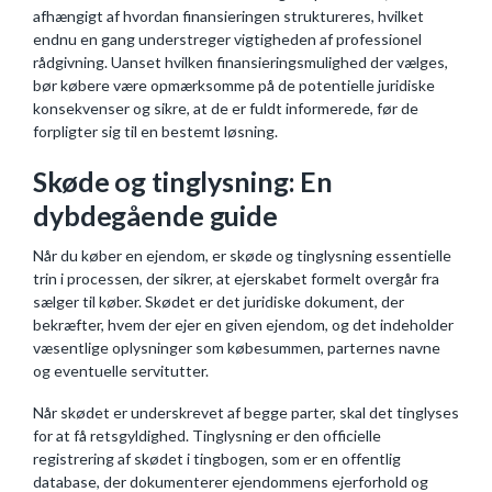
afhængigt af hvordan finansieringen struktureres, hvilket
endnu en gang understreger vigtigheden af professionel
rådgivning. Uanset hvilken finansieringsmulighed der vælges,
bør købere være opmærksomme på de potentielle juridiske
konsekvenser og sikre, at de er fuldt informerede, før de
forpligter sig til en bestemt løsning.
Skøde og tinglysning: En
dybdegående guide
Når du køber en ejendom, er skøde og tinglysning essentielle
trin i processen, der sikrer, at ejerskabet formelt overgår fra
sælger til køber. Skødet er det juridiske dokument, der
bekræfter, hvem der ejer en given ejendom, og det indeholder
væsentlige oplysninger som købesummen, parternes navne
og eventuelle servitutter.
Når skødet er underskrevet af begge parter, skal det tinglyses
for at få retsgyldighed. Tinglysning er den officielle
registrering af skødet i tingbogen, som er en offentlig
database, der dokumenterer ejendommens ejerforhold og