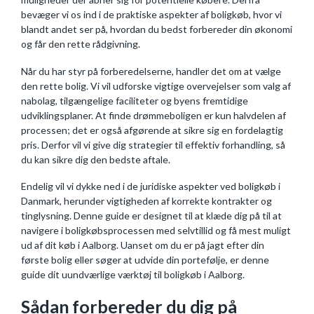
bevæger vi os ind i de praktiske aspekter af boligkøb, hvor vi
blandt andet ser på, hvordan du bedst forbereder din økonomi
og får den rette rådgivning.
Når du har styr på forberedelserne, handler det om at vælge
den rette bolig. Vi vil udforske vigtige overvejelser som valg af
nabolag, tilgængelige faciliteter og byens fremtidige
udviklingsplaner. At finde drømmeboligen er kun halvdelen af
processen; det er også afgørende at sikre sig en fordelagtig
pris. Derfor vil vi give dig strategier til effektiv forhandling, så
du kan sikre dig den bedste aftale.
Endelig vil vi dykke ned i de juridiske aspekter ved boligkøb i
Danmark, herunder vigtigheden af korrekte kontrakter og
tinglysning. Denne guide er designet til at klæde dig på til at
navigere i boligkøbsprocessen med selvtillid og få mest muligt
ud af dit køb i Aalborg. Uanset om du er på jagt efter din
første bolig eller søger at udvide din portefølje, er denne
guide dit uundværlige værktøj til boligkøb i Aalborg.
Sådan forbereder du dig på