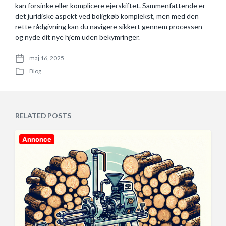
kan forsinke eller komplicere ejerskiftet. Sammenfattende er
det juridiske aspekt ved boligkøb komplekst, men med den
rette rådgivning kan du navigere sikkert gennem processen
og nyde dit nye hjem uden bekymringer.
maj 16, 2025
P
Blog
o
P
s
o
t
s
d
t
a
e
RELATED POSTS
t
d
e
i
n
Annonce