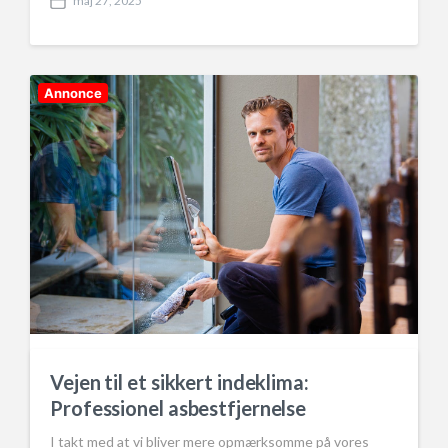
maj 27, 2025
P
o
s
t
d
Annonce
a
t
e
Sådan Fjern Skimmelsvamp: En Guide
Vejen til et sikkert indeklima:
til Effektiv Skimmelsanering
Professionel asbestfjernelse
Skimmelsvamp er et udbredt problem i mange hjem, især
I takt med at vi bliver mere opmærksomme på vores