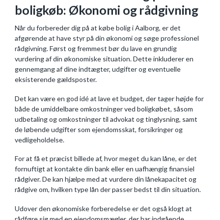
boligkøb: Økonomi og rådgivning
Når du forbereder dig på at købe bolig i Aalborg, er det
afgørende at have styr på din økonomi og søge professionel
rådgivning. Først og fremmest bør du lave en grundig
vurdering af din økonomiske situation. Dette inkluderer en
gennemgang af dine indtægter, udgifter og eventuelle
eksisterende gældsposter.
Det kan være en god idé at lave et budget, der tager højde for
både de umiddelbare omkostninger ved boligkøbet, såsom
udbetaling og omkostninger til advokat og tinglysning, samt
de løbende udgifter som ejendomsskat, forsikringer og
vedligeholdelse.
For at få et præcist billede af, hvor meget du kan låne, er det
fornuftigt at kontakte din bank eller en uafhængig finansiel
rådgiver. De kan hjælpe med at vurdere din lånekapacitet og
rådgive om, hvilken type lån der passer bedst til din situation.
Udover den økonomiske forberedelse er det også klogt at
rådføre sig med en ejendomsmægler, der har indgående