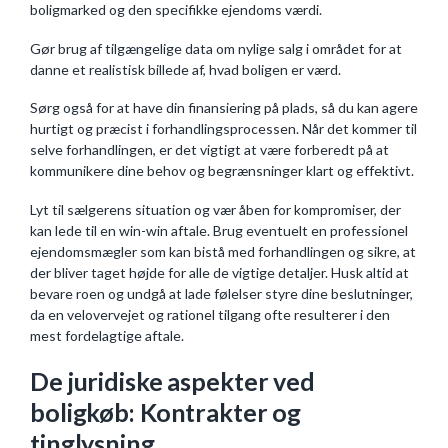
boligmarked og den specifikke ejendoms værdi.
Gør brug af tilgængelige data om nylige salg i området for at
danne et realistisk billede af, hvad boligen er værd.
Sørg også for at have din finansiering på plads, så du kan agere
hurtigt og præcist i forhandlingsprocessen. Når det kommer til
selve forhandlingen, er det vigtigt at være forberedt på at
kommunikere dine behov og begrænsninger klart og effektivt.
Lyt til sælgerens situation og vær åben for kompromiser, der
kan lede til en win-win aftale. Brug eventuelt en professionel
ejendomsmægler som kan bistå med forhandlingen og sikre, at
der bliver taget højde for alle de vigtige detaljer. Husk altid at
bevare roen og undgå at lade følelser styre dine beslutninger,
da en velovervejet og rationel tilgang ofte resulterer i den
mest fordelagtige aftale.
De juridiske aspekter ved
boligkøb: Kontrakter og
tinglysning