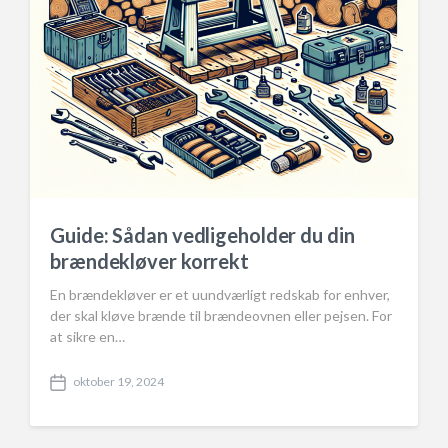
Guide: Sådan vedligeholder du din
brændekløver korrekt
En brændekløver er et uundværligt redskab for enhver,
der skal kløve brænde til brændeovnen eller pejsen. For
at sikre en…
oktober 19, 2024
P
o
s
t