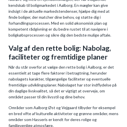
kendskab til boligmarkedet i Aalborg. En mægler kan give
indsigt i de aktuelle markedstendenser, hjælpe dig med at
finde boliger, der matcher dine behov, og støtte dig i
forhandlingsprocessen. Med en solid økonomisk plan og
kompetent rådgivning er du bedre rustet til at navigere i
boligkøbsprocessen og sikre dig den bedste mulige aftale.
Valg af den rette bolig: Nabolag,
faciliteter og fremtidige planer
Når du står overfor at vælge den rette bolig i Aalborg, er det
essentielt at tage flere faktorer i betragtning, herunder
nabolagets karakter, tilgængelige faciliteter og eventuelle
fremtidige udviklingsplaner. Nabolaget har stor indflydelse på
din daglige livskvalitet, så det er vigtigt at overveje, om
området passer til din livsstil og dine behov.
Områder som Aalborg Øst og Vejgaard tilbyder for eksempel
en bred vifte af kulturelle aktiviteter og grønne områder, mens
områder som Hasseris er kendt for deres rolige og
familievenlige atmosfære.