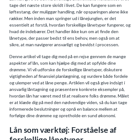
tage det næste store skridt i livet. De kan fungere som en
løftestang, der muliggør handling, når opsparingen alene ikke
rækker. Men inden man springer ud i lånejunglen, er det
essentielt at forstå, hvordan forskellige lånetyper fungerer, og
hvad de indebærer. Det handler ikke kun om at finde den
lånetype, der passer bedst til ens behov, men også om at
sikre, at man navigerer ansvarligt og bevidst i processen.
Denne artikel vil tage dig med på en rejse gennem de mange
aspekter af lån, som kan hjælpe dig med at opfylde dine
drømme. Vi vil udforske de forskellige lånetyper, diskutere
vigtigheden af finansiel planlægning, og vurdere både fordele
og ulemper ved at låne penge. Artiklen vil også give indsigt i
ansvarlig låntagning og præsentere konkrete eksempler på,
hvordan lån har været med til at realisere folks drømme. Målet
er at klæde dig på med den nødvendige viden, så du kan tage
informerede beslutninger og opnå en balance mellem at
forfølge dine drømme og opretholde en sund økonomi.
Lån som værktøj: Forståelse af
forskellige lånetyper