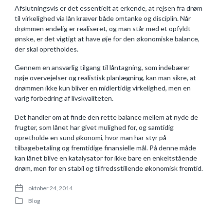
Afslutningsvis er det essentielt at erkende, at rejsen fra drøm
til virkelighed via lån kræver både omtanke og disciplin. Når
drømmen endelig er realiseret, og man står med et opfyldt
ønske, er det vigtigt at have øje for den økonomiske balance,
der skal opretholdes.
Gennem en ansvarlig tilgang til låntagning, som indebærer
nøje overvejelser og realistisk planlægning, kan man sikre, at
drømmen ikke kun bliver en midlertidig virkelighed, men en
varig forbedring af livskvaliteten.
Det handler om at finde den rette balance mellem at nyde de
frugter, som lånet har givet mulighed for, og samtidig
opretholde en sund økonomi, hvor man har styr på
tilbagebetaling og fremtidige finansielle mål. På denne måde
kan lånet blive en katalysator for ikke bare en enkeltstående
drøm, men for en stabil og tilfredsstillende økonomisk fremtid.
oktober 24, 2014
P
Blog
o
P
s
o