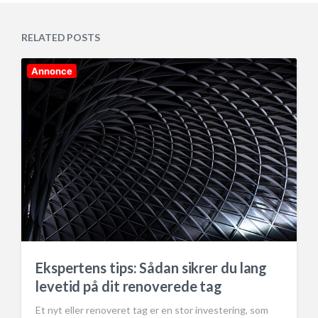
t
s
d
t
a
e
RELATED POSTS
t
d
e
i
n
Annonce
Ekspertens tips: Sådan sikrer du lang
levetid på dit renoverede tag
Et nyt eller renoveret tag er en stor investering, som