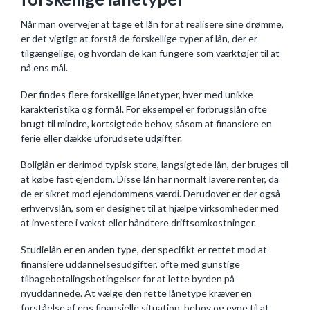
Når man overvejer at tage et lån for at realisere sine drømme,
er det vigtigt at forstå de forskellige typer af lån, der er
tilgængelige, og hvordan de kan fungere som værktøjer til at
nå ens mål.
Der findes flere forskellige lånetyper, hver med unikke
karakteristika og formål. For eksempel er forbrugslån ofte
brugt til mindre, kortsigtede behov, såsom at finansiere en
ferie eller dække uforudsete udgifter.
Boliglån er derimod typisk store, langsigtede lån, der bruges til
at købe fast ejendom. Disse lån har normalt lavere renter, da
de er sikret mod ejendommens værdi. Derudover er der også
erhvervslån, som er designet til at hjælpe virksomheder med
at investere i vækst eller håndtere driftsomkostninger.
Studielån er en anden type, der specifikt er rettet mod at
finansiere uddannelsesudgifter, ofte med gunstige
tilbagebetalingsbetingelser for at lette byrden på
nyuddannede. At vælge den rette lånetype kræver en
forståelse af ens finansielle situation, behov og evne til at