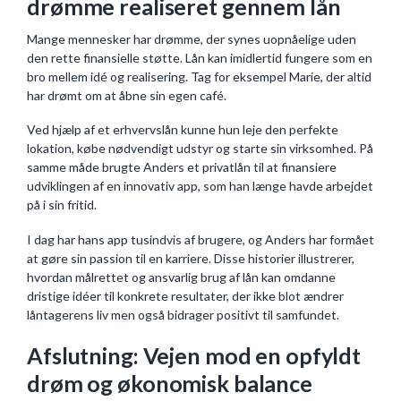
drømme realiseret gennem lån
Mange mennesker har drømme, der synes uopnåelige uden
den rette finansielle støtte. Lån kan imidlertid fungere som en
bro mellem idé og realisering. Tag for eksempel Marie, der altid
har drømt om at åbne sin egen café.
Ved hjælp af et erhvervslån kunne hun leje den perfekte
lokation, købe nødvendigt udstyr og starte sin virksomhed. På
samme måde brugte Anders et privatlån til at finansiere
udviklingen af en innovativ app, som han længe havde arbejdet
på i sin fritid.
I dag har hans app tusindvis af brugere, og Anders har formået
at gøre sin passion til en karriere. Disse historier illustrerer,
hvordan målrettet og ansvarlig brug af lån kan omdanne
dristige idéer til konkrete resultater, der ikke blot ændrer
låntagerens liv men også bidrager positivt til samfundet.
Afslutning: Vejen mod en opfyldt
drøm og økonomisk balance