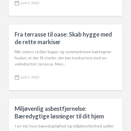
juni 5, 2025
P
o
s
t
d
a
Fra terrasse til oase: Skab hygge med
t
de rette markiser
e
Når solens stråler bager, og sommerbrisen kærtegner
huden, er der få steder, der kan konkurrere med en
velindrettet terrasse. Men…
juni 5, 2025
P
o
s
t
d
a
Miljøvenlig asbestfjernelse:
t
Bæredygtige løsninger til dit hjem
e
I en tid, hvor bæredygtighed og miljøbevidsthed spiller