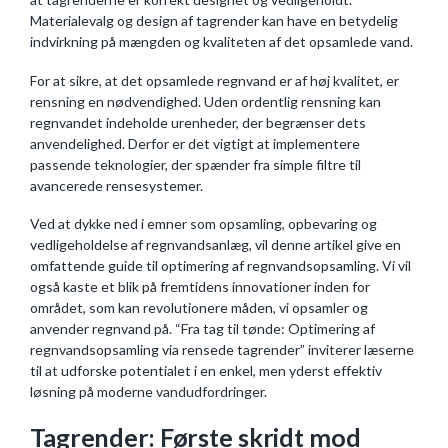
Materialevalg og design af tagrender kan have en betydelig
indvirkning på mængden og kvaliteten af det opsamlede vand.
For at sikre, at det opsamlede regnvand er af høj kvalitet, er
rensning en nødvendighed. Uden ordentlig rensning kan
regnvandet indeholde urenheder, der begrænser dets
anvendelighed. Derfor er det vigtigt at implementere
passende teknologier, der spænder fra simple filtre til
avancerede rensesystemer.
Ved at dykke ned i emner som opsamling, opbevaring og
vedligeholdelse af regnvandsanlæg, vil denne artikel give en
omfattende guide til optimering af regnvandsopsamling. Vi vil
også kaste et blik på fremtidens innovationer inden for
området, som kan revolutionere måden, vi opsamler og
anvender regnvand på. “Fra tag til tønde: Optimering af
regnvandsopsamling via rensede tagrender” inviterer læserne
til at udforske potentialet i en enkel, men yderst effektiv
løsning på moderne vandudfordringer.
Tagrender: Første skridt mod