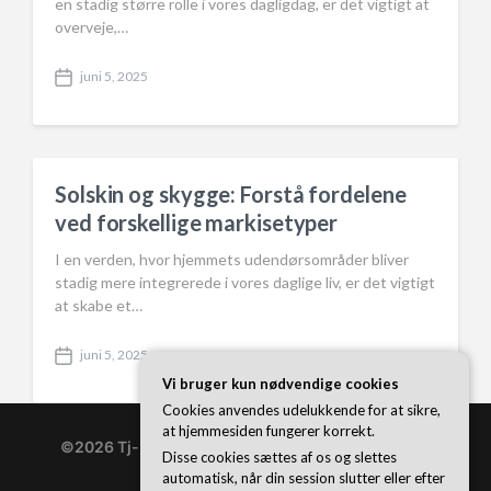
en stadig større rolle i vores dagligdag, er det vigtigt at
overveje,…
juni 5, 2025
P
o
s
t
d
a
Solskin og skygge: Forstå fordelene
t
ved forskellige markisetyper
e
I en verden, hvor hjemmets udendørsområder bliver
stadig mere integrerede i vores daglige liv, er det vigtigt
at skabe et…
juni 5, 2025
P
Vi bruger kun nødvendige cookies
o
s
Cookies anvendes udelukkende for at sikre,
t
at hjemmesiden fungerer korrekt.
d
©2026 Tj-bolte.dk
| WordPress Theme by
Superb
Disse cookies sættes af os og slettes
a
WordPress Themes
automatisk, når din session slutter eller efter
t