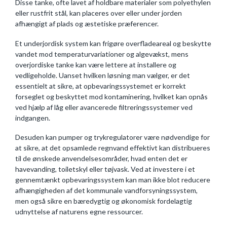
Disse tanke, ofte lavet af holdbare materialer som polyethylen
eller rustfrit stål, kan placeres over eller under jorden
afhængigt af plads og æstetiske præferencer.
Et underjordisk system kan frigøre overfladeareal og beskytte
vandet mod temperaturvariationer og algevækst, mens
overjordiske tanke kan være lettere at installere og
vedligeholde. Uanset hvilken løsning man vælger, er det
essentielt at sikre, at opbevaringssystemet er korrekt
forseglet og beskyttet mod kontaminering, hvilket kan opnås
ved hjælp af låg eller avancerede filtreringssystemer ved
indgangen.
Desuden kan pumper og trykregulatorer være nødvendige for
at sikre, at det opsamlede regnvand effektivt kan distribueres
til de ønskede anvendelsesområder, hvad enten det er
havevanding, toiletskyl eller tøjvask. Ved at investere i et
gennemtænkt opbevaringssystem kan man ikke blot reducere
afhængigheden af det kommunale vandforsyningssystem,
men også sikre en bæredygtig og økonomisk fordelagtig
udnyttelse af naturens egne ressourcer.