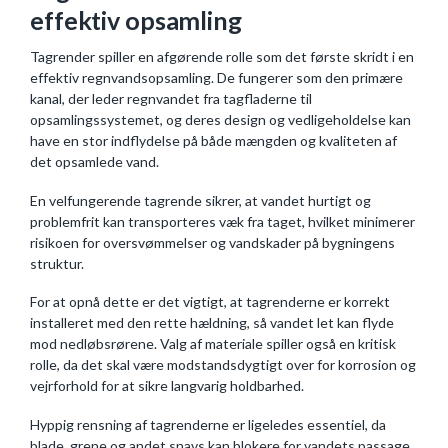
effektiv opsamling
Tagrender spiller en afgørende rolle som det første skridt i en
effektiv regnvandsopsamling. De fungerer som den primære
kanal, der leder regnvandet fra tagfladerne til
opsamlingssystemet, og deres design og vedligeholdelse kan
have en stor indflydelse på både mængden og kvaliteten af
det opsamlede vand.
En velfungerende tagrende sikrer, at vandet hurtigt og
problemfrit kan transporteres væk fra taget, hvilket minimerer
risikoen for oversvømmelser og vandskader på bygningens
struktur.
For at opnå dette er det vigtigt, at tagrenderne er korrekt
installeret med den rette hældning, så vandet let kan flyde
mod nedløbsrørene. Valg af materiale spiller også en kritisk
rolle, da det skal være modstandsdygtigt over for korrosion og
vejrforhold for at sikre langvarig holdbarhed.
Hyppig rensning af tagrenderne er ligeledes essentiel, da
blade, grene og andet snavs kan blokere for vandets passage