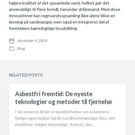
højere kvalitet af det opsamlede vand, hvilket gør det
anvendeligt til flere formål, herunder drikkevand. Med disse
innovationer kan regnvandsopsamling ikke alene blive en
løsning på vandmangel, men også en integreret del af
fremtidens bæredygtige byudvikling.
december 9, 2024
P
Blog
o
P
s
o
t
s
d
t
a
e
RELATED POSTS
t
d
e
i
n
Asbestfri fremtid: De nyeste
teknologier og metoder til fjernelse
I de seneste årtier er bevidstheden om asbestens
farlige egenskaber og de sundhedsmæssige risici, det
medfører, steget betydeligt. Asbest, der…