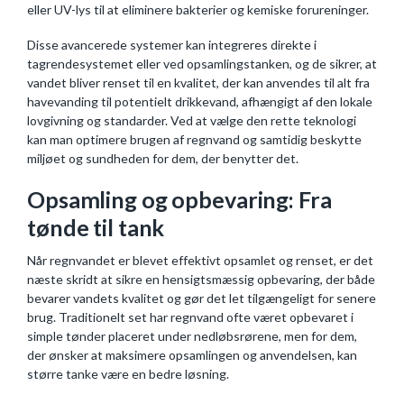
eller UV-lys til at eliminere bakterier og kemiske forureninger.
Disse avancerede systemer kan integreres direkte i
tagrendesystemet eller ved opsamlingstanken, og de sikrer, at
vandet bliver renset til en kvalitet, der kan anvendes til alt fra
havevanding til potentielt drikkevand, afhængigt af den lokale
lovgivning og standarder. Ved at vælge den rette teknologi
kan man optimere brugen af regnvand og samtidig beskytte
miljøet og sundheden for dem, der benytter det.
Opsamling og opbevaring: Fra
tønde til tank
Når regnvandet er blevet effektivt opsamlet og renset, er det
næste skridt at sikre en hensigtsmæssig opbevaring, der både
bevarer vandets kvalitet og gør det let tilgængeligt for senere
brug. Traditionelt set har regnvand ofte været opbevaret i
simple tønder placeret under nedløbsrørene, men for dem,
der ønsker at maksimere opsamlingen og anvendelsen, kan
større tanke være en bedre løsning.