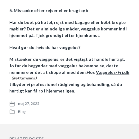
5. Mistanke efter rejser eller brugtkøb
Har du boet på hotel, rejst med bagage eller købt brugte
møbler? Det er almindelige måder, væggelus kommer ind i
hjemmet på. Tjek grundigt efter hjemkomst.
Hvad gør du, hvis du har væggelus?
Mistænker du væggelus, er det vigtigt at handle hurtigt.
Jo før du begynder med væggelus bekæmpelse, desto
nemmere er det at slippe af med dem.
Hos
Væggelus-Fri.dk
tilbyder vi professionel rådgivning og behandling, så du
hurtigt kan få ro i hjemmet igen.
maj 27, 2025
P
Blog
o
P
s
o
t
s
d
t
a
e
RELATED POSTS