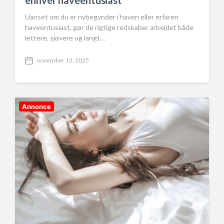
enhver haveentusiast
Uanset om du er nybegynder i haven eller erfaren
haveentusiast, gør de rigtige redskaber arbejdet både
lettere, sjovere og langt…
november 13, 2025
P
o
s
t
d
Annonce
a
t
e