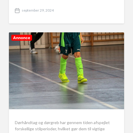
september 29, 2024
P
o
s
t
d
Annonce
a
t
e
Dørhåndtag og dørgreb har gennem tiden afspejlet
forskellige stilperioder, hvilket gør dem til vigtige