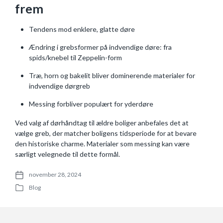
frem
Tendens mod enklere, glatte døre
Ændring i grebsformer på indvendige døre: fra
spids/knebel til Zeppelin-form
Træ, horn og bakelit bliver dominerende materialer for
indvendige dørgreb
Messing forbliver populært for yderdøre
Ved valg af dørhåndtag til ældre boliger anbefales det at
vælge greb, der matcher boligens tidsperiode for at bevare
den historiske charme. Materialer som messing kan være
særligt velegnede til dette formål.
november 28, 2024
P
Blog
o
P
s
o
t
s
d
t