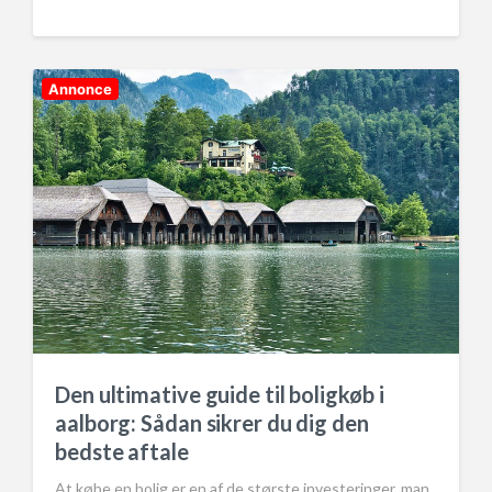
o
s
t
d
Annonce
a
t
e
Den ultimative guide til boligkøb i
aalborg: Sådan sikrer du dig den
bedste aftale
At købe en bolig er en af de største investeringer, man