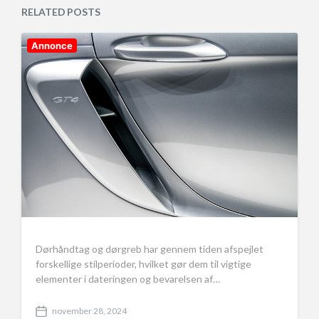
a
e
RELATED POSTS
t
d
e
i
n
Annonce
Dørhåndtag og dørgreb har gennem tiden afspejlet
forskellige stilperioder, hvilket gør dem til vigtige
elementer i dateringen og bevarelsen af…
november 28, 2024
P