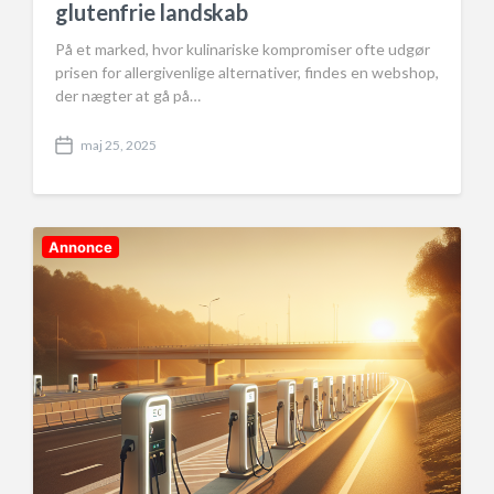
glutenfrie landskab
På et marked, hvor kulinariske kompromiser ofte udgør
prisen for allergivenlige alternativer, findes en webshop,
der nægter at gå på…
maj 25, 2025
P
o
s
t
d
Annonce
a
t
e