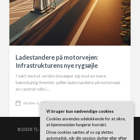
Ladestandere på motorvejen:
Infrastrukturens nye rygsøjle
I takt med at verden bevæger sig mod en mere
bæredygtig fremtid, spiller ladestandere på motorveje
en central rolle i…
oktober 6, 2024
P
Vi bruger kun nødvendige cookies
o
s
Cookies anvendes udelukkende for at sikre,
t
at hjemmesiden fungerer korrekt.
d
©2026 Tj-bolte.dk
| WordPress Theme by
Superb
Disse cookies sættes af os og slettes
a
WordPress Themes
automatisk, når din session slutter eller efter
t