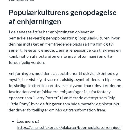
Populærkulturens genopdagelse
af enhjørningen
I de seneste årtier har enhjørningen oplevet en
bemærkelsesværdig genopblomstring i populærkulturen, hvor
den har indtaget en fremtrædende plads i alt fra film og tv-
serier til legetøj og mode. Denne renæssance kan tilskrives en
kombination af nostalgi og en længsel efter magi i en ofte
forudsigelig verden.
Enhjørningen, med dens associationer til uskyld, skønhed og
mystik, har vist sig at være et alsidigt symbol, der kan tilpasses
forskellige kulturelle narrativer. Hollywood har udnyttet denne
fascination ved at inkludere enhjørninger i alt fra fantasy-
eposser som “Harry Potter” til animerede eventyr som “My
Little Pony”, hvor de fungerer som både metafor og plotpunkt,
der driver fortællinger om håb og transformation frem.
Læs mere
på
https://smartstickers.dk/plakater/boerneplakater/enhjoer