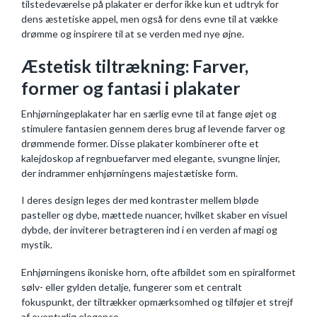
tilstedeværelse på plakater er derfor ikke kun et udtryk for
dens æstetiske appel, men også for dens evne til at vække
drømme og inspirere til at se verden med nye øjne.
Æstetisk tiltrækning: Farver,
former og fantasi i plakater
Enhjørningeplakater har en særlig evne til at fange øjet og
stimulere fantasien gennem deres brug af levende farver og
drømmende former. Disse plakater kombinerer ofte et
kalejdoskop af regnbuefarver med elegante, svungne linjer,
der indrammer enhjørningens majestætiske form.
I deres design leges der med kontraster mellem bløde
pasteller og dybe, mættede nuancer, hvilket skaber en visuel
dybde, der inviterer betragteren ind i en verden af magi og
mystik.
Enhjørningens ikoniske horn, ofte afbildet som en spiralformet
sølv- eller gylden detalje, fungerer som et centralt
fokuspunkt, der tiltrækker opmærksomhed og tilføjer et strejf
af eventyrlig elegance.