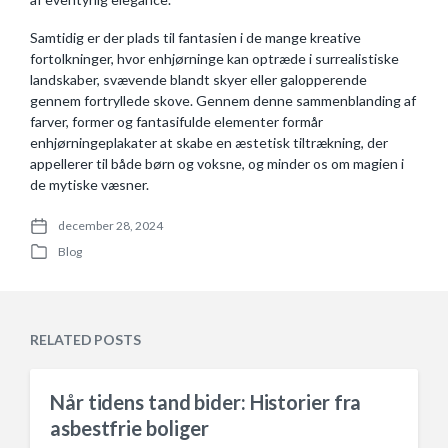
Samtidig er der plads til fantasien i de mange kreative
fortolkninger, hvor enhjørninge kan optræde i surrealistiske
landskaber, svævende blandt skyer eller galopperende
gennem fortryllede skove. Gennem denne sammenblanding af
farver, former og fantasifulde elementer formår
enhjørningeplakater at skabe en æstetisk tiltrækning, der
appellerer til både børn og voksne, og minder os om magien i
de mytiske væsner.
december 28, 2024
P
Blog
o
P
s
o
t
s
d
t
a
e
RELATED POSTS
t
d
e
i
n
Når tidens tand bider: Historier fra
asbestfrie boliger