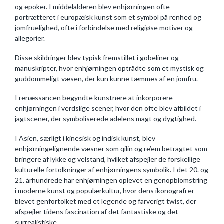
og epoker. I middelalderen blev enhjørningen ofte
portrætteret i europæisk kunst som et symbol på renhed og
jomfruelighed, ofte i forbindelse med religiøse motiver og
allegorier.
Disse skildringer blev typisk fremstillet i gobeliner og
manuskripter, hvor enhjørningen optrådte som et mystisk og
guddommeligt væsen, der kun kunne tæmmes af en jomfru.
I renæssancen begyndte kunstnere at inkorporere
enhjørningen i verdslige scener, hvor den ofte blev afbildet i
jagtscener, der symboliserede adelens magt og dygtighed.
I Asien, særligt i kinesisk og indisk kunst, blev
enhjørningelignende væsner som qilin og re’em betragtet som
bringere af lykke og velstand, hvilket afspejler de forskellige
kulturelle fortolkninger af enhjørningens symbolik. I det 20. og
21. århundrede har enhjørningen oplevet en genopblomstring
i moderne kunst og populærkultur, hvor dens ikonografi er
blevet genfortolket med et legende og farverigt twist, der
afspejler tidens fascination af det fantastiske og det
surrealistiske.