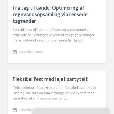
Fra tag til tønde: Optimering af
regnvandsopsamling via rensede
tagrender
I en tid, hvor klimaforandringer og vandmangel er
stigende bekymringer, bliver bæredygtige løsninger
mere nødvendige end nogensinde før. En af…
december 9, 2024
P
o
s
t
d
a
Fleksibel fest med lejet partytelt
t
e
Teltudlejning af partytelte er en fleksibel og praktisk
løsning, når du skal samle mange mennesker til fest,
reception eller firmaarrangement….
november 26, 2025
P