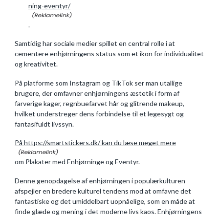
ning-eventyr/
.
Samtidig har sociale medier spillet en central rolle i at
cementere enhjørningens status som et ikon for individualitet
og kreativitet.
På platforme som Instagram og TikTok ser man utallige
brugere, der omfavner enhjørningens æstetik i form af
farverige kager, regnbuefarvet hår og glitrende makeup,
hvilket understreger dens forbindelse til et legesygt og
fantasifuldt livssyn.
På https://smartstickers.dk/ kan du læse meget mere
om Plakater med Enhjørninge og Eventyr.
Denne genopdagelse af enhjørningen i populærkulturen
afspejler en bredere kulturel tendens mod at omfavne det
fantastiske og det umiddelbart uopnåelige, som en måde at
finde glæde og mening i det moderne livs kaos. Enhjørningens