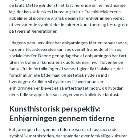
og kraft. Dette gør dem til et fascinerende emne med mange
lag, der kan udforskes i kunst og kultur. Fra middelalderens
gobeliner til moderne grafisk design har enhjørningen været
et vedvarende symbol, der inspirerer kunstnere og betragtere
på tværs af generationer.
I dagens populærkultur har enhjørningen fået en renæssance,
og dens tilstedeværelse kan ses overalt fra mode til film og
sociale medier. Denne genopdagelse af enhjørningen har ført
til en ny bølge af kunstnerisk udforskning, hvor farverige og
fantasifulde fortolkninger af væsnet giver liv til plakater, der
formår at bringe både magi og æstetisk nydelse ind i
hverdagen. Artiklen vil dykke ned i, hvorfor netop
enhjørningen er blevet et så eftertragtet motiv, og hvordan
dens tidløse appel fortsat fanger vores kollektive fantasi.
Kunsthistorisk perspektiv:
Enhjørningen gennem tiderne
Enhjørningen har gennem tiderne været et fascinerende
symbol i kunsthistorien, der spænder over forskellige kulturer