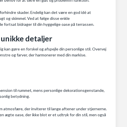
er behov for at sikre en glat og problemfri funktion.
t forhindre skader. Endelig kan det være en god idé at
gt og skimmel. Ved at følge disse enkle
e fortsat bidrager til din hyggelige oase på terrassen.
 unikke detaljer
ig kan gøre en forskel og afspejle din personlige stil. Overvej
nstre og farver, der harmonerer med din markise.
dimension til rummet, mens personlige dekorationsgenstande,
rsonlig betydning.
m atmosfære, der inviterer til lange aftener under stjernerne.
en ægte oase, der ikke blot er et udtryk for din stil, men også