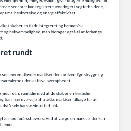
ller fjernbetjeninger, hvilket giver brugerne mulighed for
rerede sensorer kan registrere ændringer i vejrforholdene,
optimal beskyttelse og energieffektivitet.
lket skaber en fuldt integreret og harmonisk
ort og bekvemmelighed, men bidrager også til at forlænge
d.
ret rundt
. Om sommeren tilbyder markiser den nødvendige skygge og
ørsarealerne uden at blive overophedet.
e mod regn, samtidig med at de skaber en hyggelig
g, kan man overveje at trække markisen tilbage for at
odstå selv barske vinterforhold.
skytte mod forårsshowers. Ved at vælge en markise, der kan
oblemer.