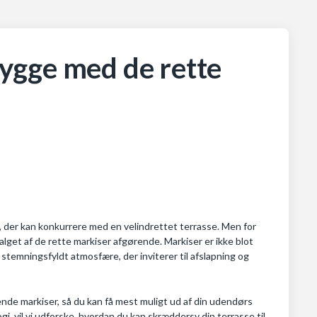
 hygge med de rette
, der kan konkurrere med en velindrettet terrasse. Men for
alget af de rette markiser afgørende. Markiser er ikke blot
n stemningsfyldt atmosfære, der inviterer til afslapning og
ende markiser, så du kan få mest muligt ud af din udendørs
gi, vil vi udforske, hvordan du kan skræddersy din terrasse til