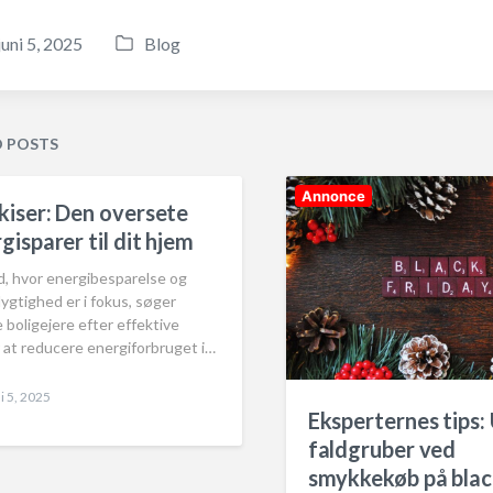
juni 5, 2025
Blog
P
o
s
t
D POSTS
e
d
Annonce
iser: Den oversete
i
gisparer til dit hjem
n
id, hvor energibesparelse og
gtighed er i fokus, søger
boligejere efter effektive
 at reducere energiforbruget i…
i 5, 2025
Eksperternes tips
faldgruber ved
smykkekøb på blac