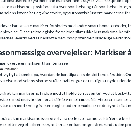
automatiserede systemer kan markiser nemt styres via smartphone-apps e
ustere markisernes positioner fra hvor som helst og når som helst. Integ
m solens intensitet og vindstyrke, og automatisk justere markiserne for 
dover kan smarte markiser forbindes med andre smart home-enheder, hvi
goplevelse. Disse teknologiske fremskridt sikrer ikke kun maksimal komf
isernes levetid ved at beskytte dem mod potentielt skadelige vejrforhol
sonmæssige overvejelser: Markiser å
man overvejer markiser til sin terrasse,
et vigtigt at tænke på, hvordan de kan tilpasses de skiftende årstider
yttelse mod solens skarpe stråler, hvilket gør det muligt at nyde udend
teråret kan markiserne hjælpe med at holde terrassen tør ved at beskytt
sfære med muligheden for at tilføje varmelamper. Når vinteren nærmer si
ytte den mod sne og is, men nogle moderne markiser er designet til at m
oråret kan markiserne igen give ly fra de første varme solstråler og be
eres efter vejret, sikrer man, at terrassen kan bruges året rundt uden pr