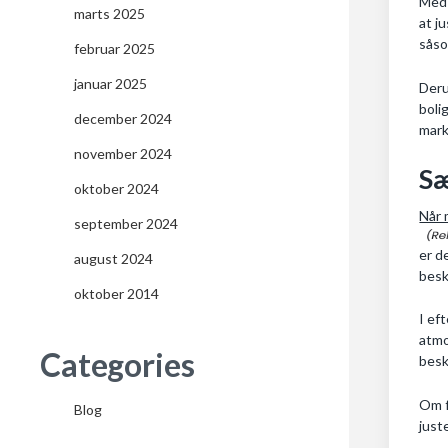
Med 
marts 2025
at j
såso
februar 2025
januar 2025
Deru
boli
december 2024
mark
november 2024
Sæ
oktober 2024
Når 
september 2024
er d
august 2024
besk
oktober 2014
I ef
atmo
Categories
besk
Om f
Blog
just