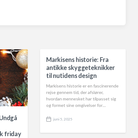
Markisens historie: Fra
antikke skyggeteknikker
til nutidens design
Markisens historie er en fascinerende
rejse gennem tid, der afslører,
hvordan mennesket har tilpasset sig
og formet sine omgivelser for…
: Undgå
juni 5, 2025
P
o
k friday
s