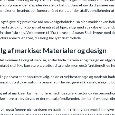
ersonlig oase, der afspejler din stil og behov. Uanset om du drømmer om
r ønsker en løsning, der fungerer året rundt, er der utallige muligheder at
il også give dig praktiske råd om vedligeholdelse, så dine markiser kan ho
 æstetik og funktionalitet er målet at hjælpe dig med at skabe et udendø
ination i sig selv. Velkommen til “Fra terrasse til oase: Skab hygge med de 
ørs areal til et sted, du aldrig har lyst til at forlade.
lg af markise: Materialer og design
det kommer til valg af markise, spiller både materialer og design en afgør
rialet skal ikke kun være æstetisk tiltalende, men også funktionelt og ho
l og polyester er populære valg, da de er vejrbestandige og modstår båd
uriøst udtryk, kan naturmaterialer som lærred give et klassisk, elegant l
gnet af markisen bør harmonere med husets arkitektur og din personlige s
tige mønstre og farver, er der et utal af muligheder, der kan fremhæve din
vej også formen på markisen; en traditionel rektangulær model kan giv
tilføre et dynamisk element til din udendørs indretning. Med den rette k