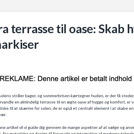
ra terrasse til oase: Skab
arkiser
solens stråler bager, og sommerbrisen kærtegner huden, er der få steder
orvandle en almindelig terrasse til en ægte oase af hygge og komfort, er v
tiske til at skærme for solen, de er også et centralt element i at skabe e
vær.
nne artikel vil vi guide dig gennem de mange aspekter af at vælge og anv
s. Fra materialer og design til farvevalg og integration af moderne teknolo