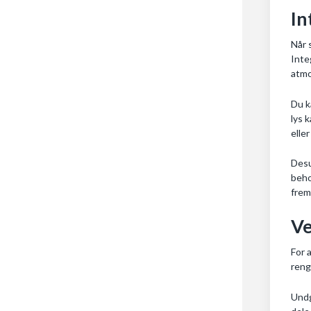
In
Når 
Inte
atmo
Du k
lys 
elle
Desu
beho
frem
Ve
For 
reng
Undg