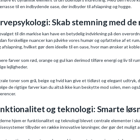
terrasse til en indbydende oase, der indbyder til afslapning og hygge.
rvepsykologi: Skab stemning med de 
evalget til din markise kan have en betydelig indvirkning på den overor
dan forskellige nuancer kan påvirke vores humør og opfattelse af et rum
g afslapning, hvilket gør dem ideelle til en oase, hvor man ønsker at koble 
ere farver som rød, orange og gul kan derimod tilføre energi og liv til 
ige lejligheder.
rale toner som grå, beige og hvid kan give et tidløst og elegant udtryk
ælge de rigtige farver kan du altså ikke kun beskytte mod solen, men og
erencer.
nktionalitet og teknologi: Smarte løs
derne hjem er funktionalitet og teknologi blevet centrale elementer i s
isesystemer tilbyder en række innovative løsninger, der gør det muligt a