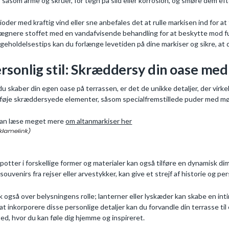
, såsom arme og skruer, for tegn på slid eller korrosion, og smøre dem eft
rioder med kraftig vind eller sne anbefales det at rulle markisen ind for a
ægnere stoffet med en vandafvisende behandling for at beskytte mod fu
igeholdelsestips kan du forlænge levetiden på dine markiser og sikre, at d
rsonlig stil: Skræddersy din oase med
du skaber din egen oase på terrassen, er det de unikke detaljer, der virkel
ilføje skræddersyede elementer, såsom specialfremstillede puder med mø
an læse meget mere
om altanmarkiser her
potter i forskellige former og materialer kan også tilføre en dynamisk 
souvenirs fra rejser eller arvestykker, kan give et strejf af historie og pe
 også over belysningens rolle; lanterner eller lyskæder kan skabe en inti
at inkorporere disse personlige detaljer kan du forvandle din terrasse til 
ted, hvor du kan føle dig hjemme og inspireret.