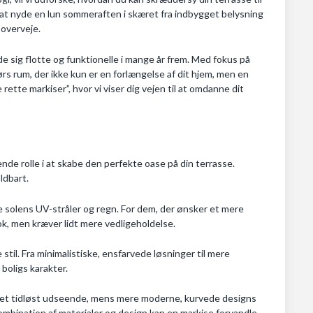
 at nyde en lun sommeraften i skæret fra indbygget belysning
 overveje.
lde sig flotte og funktionelle i mange år frem. Med fokus på
rs rum, der ikke kun er en forlængelse af dit hjem, men en
rette markiser”, hvor vi viser dig vejen til at omdanne dit
ende rolle i at skabe den perfekte oase på din terrasse.
ldbart.
e solens UV-stråler og regn. For dem, der ønsker et mere
ook, men kræver lidt mere vedligeholdelse.
til. Fra minimalistiske, ensfarvede løsninger til mere
 boligs karakter.
e et tidløst udseende, mens mere moderne, kurvede designs
ombination af materialer og design kan en markise forvandle