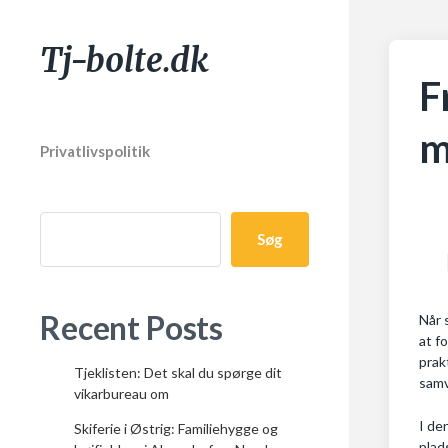
Tj-bolte.dk
F
m
Privatlivspolitik
Søg
Recent Posts
Når 
at f
prak
Tjeklisten: Det skal du spørge dit
sam
vikarbureau om
I de
Skiferie i Østrig: Familiehygge og
plad