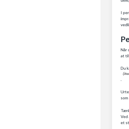
dele
I pe
impr
vedl
Pe
Når 
at t
Du k
.
Urte
som 
Tænk
Ved 
et s