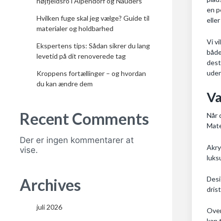
højfjeldsro i Alpendorf og Nauders
en p
Hvilken fuge skal jeg vælge? Guide til
elle
materialer og holdbarhed
Vi v
Ekspertens tips: Sådan sikrer du lang
både
levetid på dit renoverede tag
dest
udend
Kroppens fortællinger – og hvordan
du kan ændre dem
Va
Recent Comments
Når 
Mate
Der er ingen kommentarer at
Akry
vise.
luks
Desi
Archives
dris
juli 2026
Over
kan 