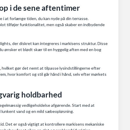
op i de sene aftentimer
e i at forlænge tiden, du kan nyde på din terrasse.
blot tilføjer funktionalitet, men også skaber en indbydende
ights, der diskret kan integreres i markisens struktur. Disse
 du ønsker et blødt skær til en hyggelig aften med en bog
ilket gør det nemt at tilpasse lysindstillingerne efter
jem, hvor komfort og stil går hånd i hånd, selv efter mørkets
ngvarig holdbarhed
 er regelmæssig vedligeholdelse afgørende. Start med at
d lunkent vand og en mild sæbeopløsning.
id. Det er også vigtigt at kontrollere markisens mekaniske