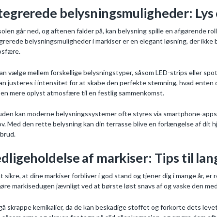
tegrerede belysningsmuligheder: Lys 
solen går ned, og aftenen falder på, kan belysning spille en afgørende roll
grerede belysningsmuligheder i markiser er en elegant løsning, der ikke 
sfære.
an vælge mellem forskellige belysningstyper, såsom LED-strips eller spotl
kan justeres i intensitet for at skabe den perfekte stemning, hvad enten
r en mere oplyst atmosfære til en festlig sammenkomst.
den kan moderne belysningssystemer ofte styres via smartphone-apps, hv
v. Med den rette belysning kan din terrasse blive en forlængelse af dit h
brud.
dligeholdelse af markiser: Tips til la
at sikre, at dine markiser forbliver i god stand og tjener dig i mange år,
øre markisedugen jævnligt ved at børste løst snavs af og vaske den me
å skrappe kemikalier, da de kan beskadige stoffet og forkorte dets levet